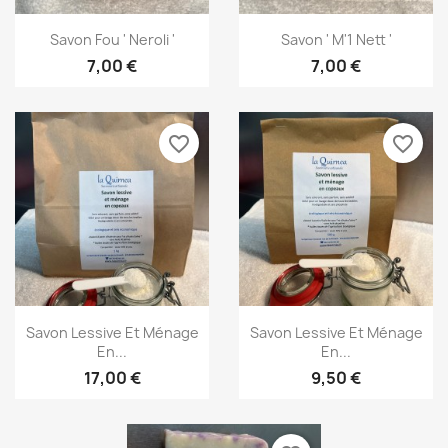
Aperçu rapide
Aperçu rapide


Savon Fou ' Neroli '
Savon ' M'1 Nett '
7,00 €
7,00 €
favorite_border
favorite_border
Aperçu rapide
Aperçu rapide


Savon Lessive Et Ménage
Savon Lessive Et Ménage
En...
En...
17,00 €
9,50 €