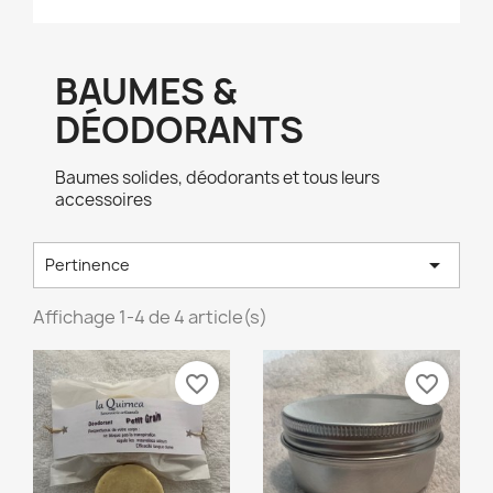
BAUMES &
DÉODORANTS
Baumes solides, déodorants et tous leurs
accessoires

Pertinence
Affichage 1-4 de 4 article(s)
favorite_border
favorite_border