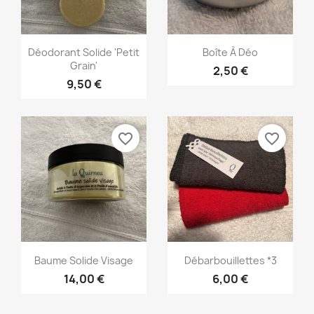
Aperçu rapide
Aperçu rapide


Déodorant Solide 'Petit
Boîte À Déo
Grain'
2,50 €
9,50 €
favorite_border
favorite_border
Aperçu rapide
Aperçu rapide


Baume Solide Visage
Débarbouillettes *3
14,00 €
6,00 €