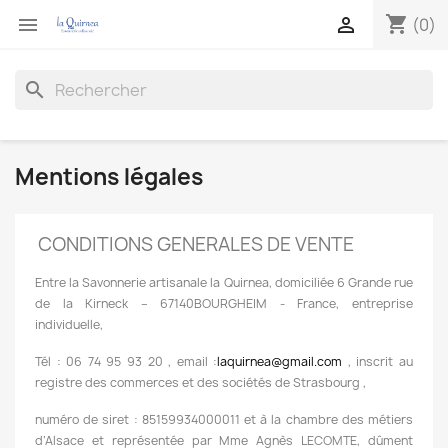
shopping_cart


(0)
search
Mentions légales
CONDITIONS GENERALES DE VENTE
Entre la Savonnerie artisanale la Quirnea, domiciliée 6 Grande rue
de la Kirneck – 67140BOURGHEIM - France, entreprise
individuelle,
Tél : 06 74 95 93 20 , email :
laquirnea@gmail.com
, inscrit au
registre des commerces et des sociétés de Strasbourg ,
numéro de siret : 85159934000011 et à la chambre des métiers
d’Alsace et représentée par Mme Agnès LECOMTE, dûment