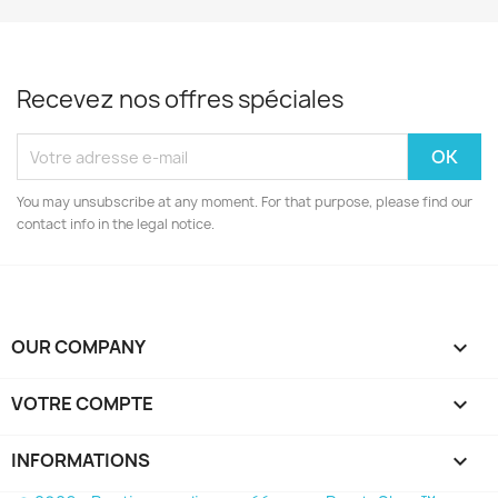
Recevez nos offres spéciales
You may unsubscribe at any moment. For that purpose, please find our
contact info in the legal notice.
OUR COMPANY

VOTRE COMPTE

INFORMATIONS
keyboard_arrow_down